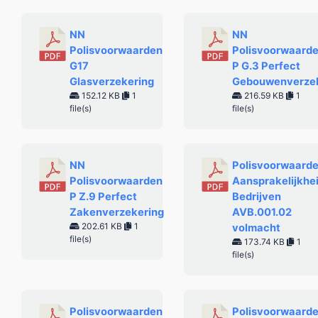
NN
NN
Polisvoorwaarden
Polisvoorwaard
G17
P G.3 Perfect
Glasverzekering
Gebouwenverzek
152.12 KB
1
216.59 KB
1
file(s)
file(s)
NN
Polisvoorwaard
Polisvoorwaarden
Aansprakelijkhe
P Z.9 Perfect
Bedrijven
Zakenverzekering
AVB.001.02
202.61 KB
1
volmacht
file(s)
173.74 KB
1
file(s)
Polisvoorwaarden
Polisvoorwaard