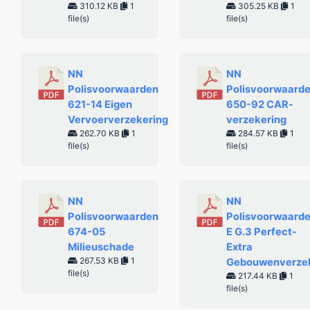
310.12 KB
1
305.25 KB
1
file(s)
file(s)
NN
NN
Polisvoorwaarden
Polisvoorwaard
621-14 Eigen
650-92 CAR-
Vervoerverzekering
verzekering
262.70 KB
1
284.57 KB
1
file(s)
file(s)
NN
NN
Polisvoorwaarden
Polisvoorwaard
674-05
E G.3 Perfect-
Milieuschade
Extra
267.53 KB
1
Gebouwenverzek
file(s)
217.44 KB
1
file(s)