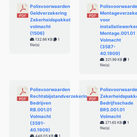
Polisvoorwaarden
Polisvoorwaard
Geldverzekering
Montageverzeke
Zekerheidspakket
voor
volmacht
installatiewerke
(1506)
Montage.001.01
132.66 KB
1
Volmacht
file(s)
(3587-
40.1909)
321.99 KB
1
file(s)
Polisvoorwaarden
Polisvoorwaard
Rechtsbijstandverzekering
Zekerheidspakk
Bedrijven
Bedrijfsschade
RB.001.01
BRS.001.01
Volmacht
Volmacht
271.65 KB
1
(3591-
file(s)
40.1909)
446.05 KB
1