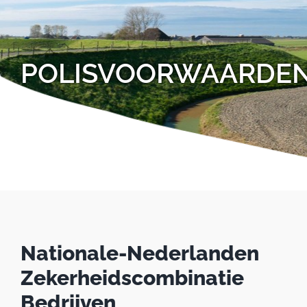
Ga
naar
inhoud
POLISVOORWAARDE
Nationale-Nederlanden
Zekerheidscombinatie
Bedrijven