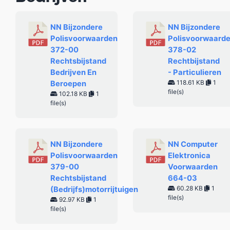
NN Bijzondere
NN Bijzondere
Polisvoorwaarden
Polisvoorwaard
372-00
378-02
Rechtsbijstand
Rechtbijstand
Bedrijven En
- Particulieren
118.61 KB
1
Beroepen
file(s)
102.18 KB
1
file(s)
NN Bijzondere
NN Computer
Polisvoorwaarden
Elektronica
379-00
Voorwaarden
Rechtsbijstand
664-03
60.28 KB
1
(Bedrijfs)motorrijtuigen
file(s)
92.97 KB
1
file(s)