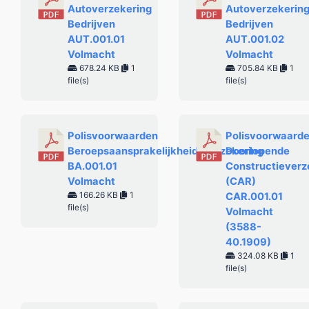
Autoverzekering
Autoverzekerin
Bedrijven
Bedrijven
AUT.001.01
AUT.001.02
Volmacht
Volmacht
678.24 KB
1
705.84 KB
1
file(s)
file(s)
Polisvoorwaarden
Polisvoorwaard
Beroepsaansprakelijkheidsverzekering
Doorlopende
BA.001.01
Constructieverz
Volmacht
(CAR)
166.26 KB
1
CAR.001.01
file(s)
Volmacht
(3588-
40.1909)
324.08 KB
1
file(s)