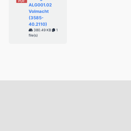
ALG001.02
Volmacht
(3585-
40.2110)
380.49 KB
1
file(s)