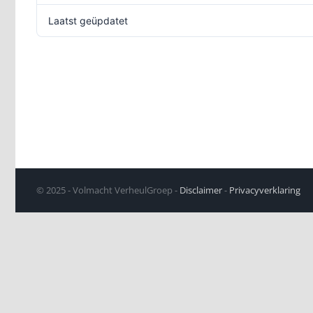
Laatst geüpdatet
19
© 2025 - Volmacht VerheulGroep -
Disclaimer
-
Privacyverklaring