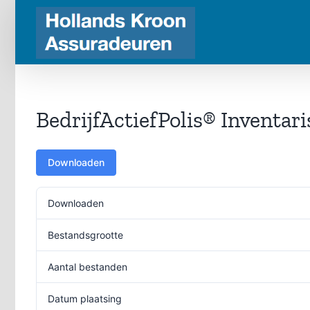
Ga
naar
inhoud
BedrijfActiefPolis® Inventar
Downloaden
Downloaden
Bestandsgrootte
Aantal bestanden
Datum plaatsing
23 