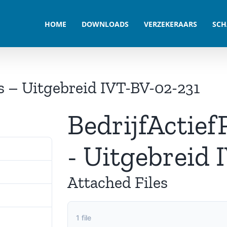
HOME
DOWNLOADS
VERZEKERAARS
SCH
is – Uitgebreid IVT-BV-02-231
BedrijfActief
- Uitgebreid 
330
305.68 KB
Attached Files
1
1 file
september 2024