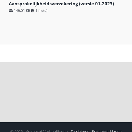
Aansprakelijkheidsverzekering (versie 01-2023)
146.51 KB
1 file(s)
© 2025 - Volmacht VerheulGroep -
Disclaimer
-
Privacyverklaring