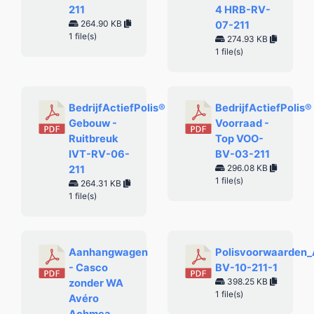
211
4 HRB-RV-
264.90 KB
07-211
1 file(s)
274.93 KB
1 file(s)
BedrijfActiefPolis®
BedrijfActiefPolis®
Gebouw -
Voorraad -
Ruitbreuk
Top VOO-
IVT-RV-06-
BV-03-211
296.08 KB
211
1 file(s)
264.31 KB
1 file(s)
Aanhangwagen
Polisvoorwaarden
- Casco
BV-10-211-1
398.25 KB
zonder WA
1 file(s)
Avéro