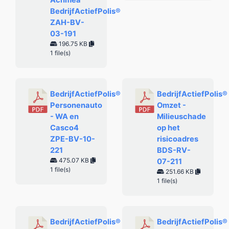
Achmea
BedrijfActiefPolis®
ZAH-BV-
03-191
196.75 KB
1 file(s)
BedrijfActiefPolis®
BedrijfActiefPolis®
Personenauto
Omzet -
- WA en
Milieuschade
Casco4
op het
ZPE-BV-10-
risicoadres
221
BDS-RV-
475.07 KB
07-211
1 file(s)
251.66 KB
1 file(s)
BedrijfActiefPolis®
BedrijfActiefPolis®