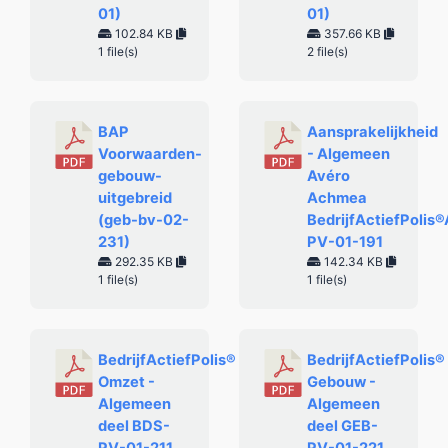
01)
01)
102.84 KB
357.66 KB
1 file(s)
2 file(s)
BAP
Aansprakelijkheid
Voorwaarden-
- Algemeen
gebouw-
Avéro
uitgebreid
Achmea
(geb-bv-02-
BedrijfActiefPolis
231)
PV-01-191
292.35 KB
142.34 KB
1 file(s)
1 file(s)
BedrijfActiefPolis®
BedrijfActiefPolis®
Omzet -
Gebouw -
Algemeen
Algemeen
deel BDS-
deel GEB-