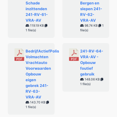
Schade
Bergen en
inzittenden
slepen 241-
241-RV-61-
RV-62-
VRA-AV
VRA-AV
119.19 KB
98.74 KB
1
1 file(s)
file(s)
BedrijfActiefPolis
241-RV-64-
Volmachten
VRA-AV -
Vrachtauto
Opbouw
Voorwaarden
foutief
Opbouw
gebruik
148.06 KB
eigen
1 file(s)
gebrek 241-
RV-63-
VRA-AV
143.70 KB
1 file(s)