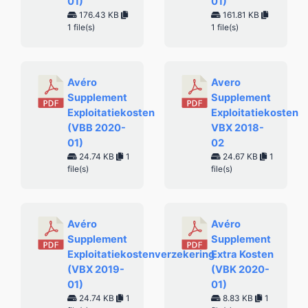
01)
01)
176.43 KB
161.81 KB
1 file(s)
1 file(s)
Avéro
Avero
Supplement
Supplement
Exploitatiekosten
Exploitatiekosten
(VBB 2020-
VBX 2018-
01)
02
24.74 KB
1
24.67 KB
1
file(s)
file(s)
Avéro
Avéro
Supplement
Supplement
Exploitatiekostenverzekering
Extra Kosten
(VBX 2019-
(VBK 2020-
01)
01)
24.74 KB
1
8.83 KB
1