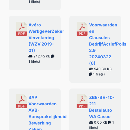
1 file(s)
Avéro
Voorwaarden
WerkgeverZeker
en
Verzekering
Clausules
(WZV 2019-
BedrijfActiefPolis
01)
2.9
242.45 KB
20240322
1 file(s)
(6)
540.30 KB
1 file(s)
BAP
ZBE-BV-10-
Voorwaarden
211
AVB-
Bestelauto
Aansprakelijkheid
WA Casco
0.00 KB
1
Bewerking
file(s)
Zaken