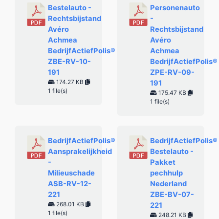
Bestelauto -
Personenauto
Rechtsbijstand
-
Avéro
Rechtsbijstand
Achmea
Avéro
BedrijfActiefPolis®
Achmea
ZBE-RV-10-
BedrijfActiefPolis®
191
ZPE-RV-09-
174.27 KB
191
1 file(s)
175.47 KB
1 file(s)
BedrijfActiefPolis®
BedrijfActiefPolis®
Aansprakelijkheid
Bestelauto -
-
Pakket
Milieuschade
pechhulp
ASB-RV-12-
Nederland
221
ZBE-BV-07-
268.01 KB
221
1 file(s)
248.21 KB