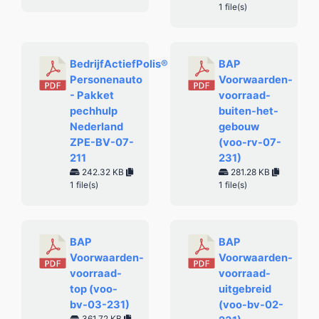
1 file(s)
BedrijfActiefPolis®
BAP
Personenauto
Voorwaarden-
- Pakket
voorraad-
pechhulp
buiten-het-
Nederland
gebouw
ZPE-BV-07-
(voo-rv-07-
211
231)
242.32 KB
281.28 KB
1 file(s)
1 file(s)
BAP
BAP
Voorwaarden-
Voorwaarden-
voorraad-
voorraad-
top (voo-
uitgebreid
bv-03-231)
(voo-bv-02-
361.72 KB