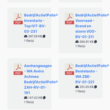
BedrijfActiefPolis®
BedrijfActiefPolis®
Inventaris -
Voorraad -
Top IVT-BV-
Brand en
03-231
storm VOO-
297.29 KB
BV-01-211
1 file(s)
264.61 KB
1 file(s)
Aanhangwagen
BedrijfActiefPolis®
- WA Avéro
Bestelauto -
Achmea
WA ZBE-
BedrijfActiefPolis®
RV-01-221
351.35 KB
ZAH-RV-01-
1 file(s)
191
147.42 KB
1 file(s)