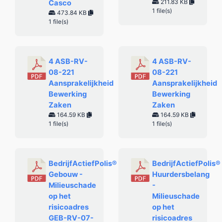
211.83 KB
Casco
1 file(s)
473.84 KB
1 file(s)
4 ASB-RV-
4 ASB-RV-
08-221
08-221
Aansprakelijkheid
Aansprakelijkheid
Bewerking
Bewerking
Zaken
Zaken
164.59 KB
164.59 KB
1 file(s)
1 file(s)
BedrijfActiefPolis®
BedrijfActiefPolis®
Gebouw -
Huurdersbelang
Milieuschade
-
op het
Milieuschade
risicoadres
op het
GEB-RV-07-
risicoadres