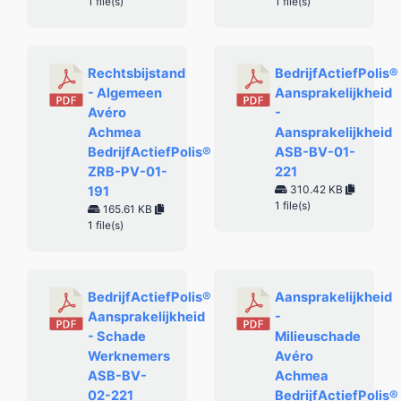
1 file(s)
1 file(s)
Rechtsbijstand
BedrijfActiefPolis®
- Algemeen
Aansprakelijkheid
Avéro
-
Achmea
Aansprakelijkheid
BedrijfActiefPolis®
ASB-BV-01-
ZRB-PV-01-
221
310.42 KB
191
1 file(s)
165.61 KB
1 file(s)
BedrijfActiefPolis®
Aansprakelijkheid
Aansprakelijkheid
-
- Schade
Milieuschade
Werknemers
Avéro
ASB-BV-
Achmea
02-221
BedrijfActiefPolis®