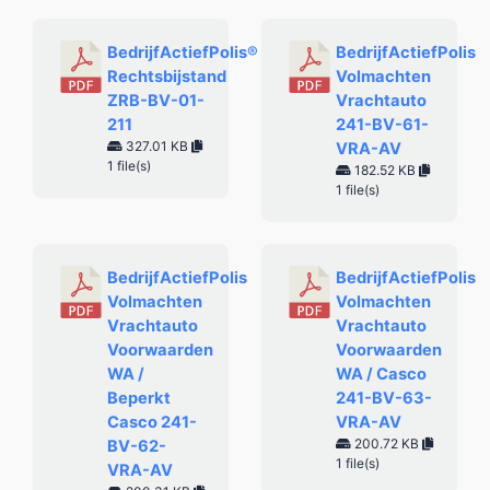
BedrijfActiefPolis®
BedrijfActiefPolis
Rechtsbijstand
Volmachten
ZRB-BV-01-
Vrachtauto
211
241-BV-61-
327.01 KB
VRA-AV
1 file(s)
182.52 KB
1 file(s)
BedrijfActiefPolis
BedrijfActiefPolis
Volmachten
Volmachten
Vrachtauto
Vrachtauto
Voorwaarden
Voorwaarden
WA /
WA / Casco
Beperkt
241-BV-63-
Casco 241-
VRA-AV
200.72 KB
BV-62-
1 file(s)
VRA-AV