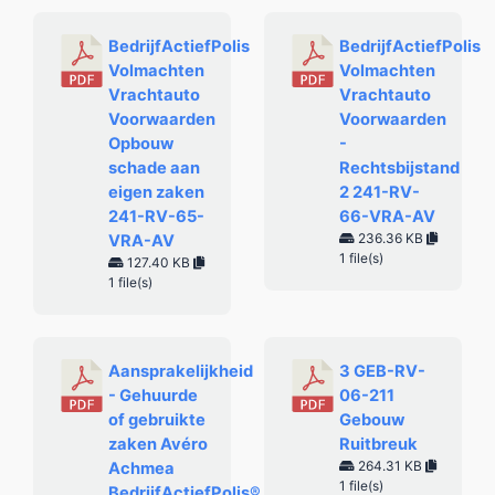
BedrijfActiefPolis
BedrijfActiefPolis
Volmachten
Volmachten
Vrachtauto
Vrachtauto
Voorwaarden
Voorwaarden
Opbouw
-
schade aan
Rechtsbijstand
eigen zaken
2 241-RV-
241-RV-65-
66-VRA-AV
236.36 KB
VRA-AV
1 file(s)
127.40 KB
1 file(s)
Aansprakelijkheid
3 GEB-RV-
- Gehuurde
06-211
of gebruikte
Gebouw
zaken Avéro
Ruitbreuk
264.31 KB
Achmea
1 file(s)
BedrijfActiefPolis®