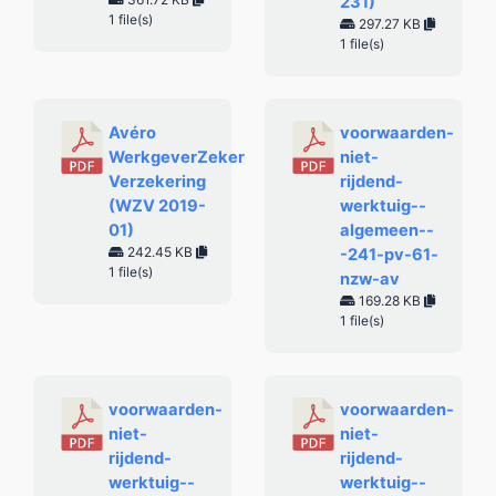
231)
1 file(s)
297.27 KB
1 file(s)
Avéro
voorwaarden-
WerkgeverZeker
niet-
Verzekering
rijdend-
(WZV 2019-
werktuig--
01)
algemeen--
242.45 KB
-241-pv-61-
1 file(s)
nzw-av
169.28 KB
1 file(s)
voorwaarden-
voorwaarden-
niet-
niet-
rijdend-
rijdend-
werktuig--
werktuig--