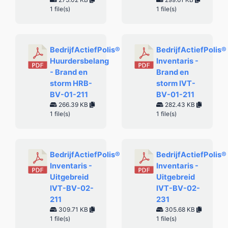
1 file(s)
1 file(s)
BedrijfActiefPolis®
BedrijfActiefPolis®
Huurdersbelang
Inventaris -
- Brand en
Brand en
storm HRB-
storm IVT-
BV-01-211
BV-01-211
266.39 KB
282.43 KB
1 file(s)
1 file(s)
BedrijfActiefPolis®
BedrijfActiefPolis®
Inventaris -
Inventaris -
Uitgebreid
Uitgebreid
IVT-BV-02-
IVT-BV-02-
211
231
309.71 KB
305.68 KB
1 file(s)
1 file(s)