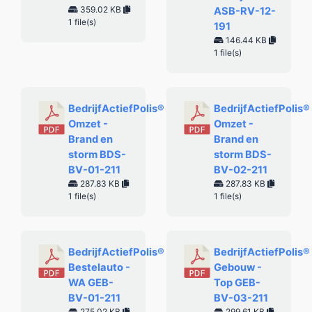
359.02 KB
ASB-RV-12-
1 file(s)
191
146.44 KB
1 file(s)
BedrijfActiefPolis®
BedrijfActiefPolis®
Omzet -
Omzet -
Brand en
Brand en
storm BDS-
storm BDS-
BV-01-211
BV-02-211
287.83 KB
287.83 KB
1 file(s)
1 file(s)
BedrijfActiefPolis®
BedrijfActiefPolis®
Bestelauto -
Gebouw -
WA GEB-
Top GEB-
BV-01-211
BV-03-211
275.02 KB
299.61 KB