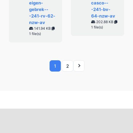
eigen-
casco--
gebrek--
-241-bv-
-241-rv-62-
64-nzw-av
202.88 KB
nzw-av
1 file(s)
141.94 KB
1 file(s)
1
2