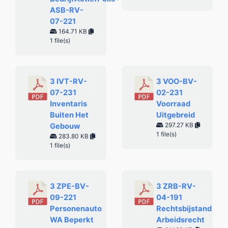
ASB-RV-
07-221
164.71 KB
1 file(s)
3 IVT-RV-
3 VOO-BV-
07-231
02-231
Inventaris
Voorraad
Buiten Het
Uitgebreid
297.27 KB
Gebouw
1 file(s)
283.80 KB
1 file(s)
3 ZPE-BV-
3 ZRB-RV-
09-221
04-191
Personenauto
Rechtsbijstand
WA Beperkt
Arbeidsrecht