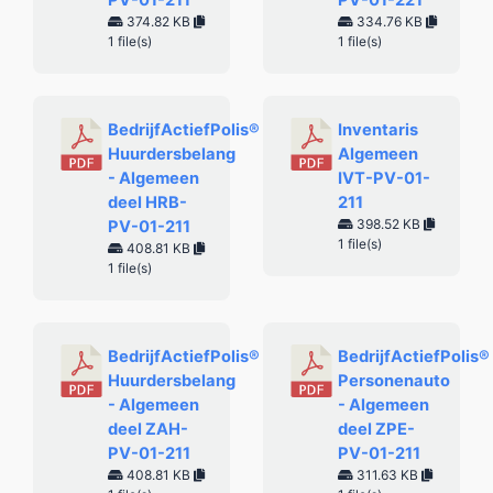
PV-01-211
PV-01-221
374.82 KB
334.76 KB
1 file(s)
1 file(s)
BedrijfActiefPolis®
Inventaris
Huurdersbelang
Algemeen
- Algemeen
IVT-PV-01-
deel HRB-
211
398.52 KB
PV-01-211
1 file(s)
408.81 KB
1 file(s)
BedrijfActiefPolis®
BedrijfActiefPolis®
Huurdersbelang
Personenauto
- Algemeen
- Algemeen
deel ZAH-
deel ZPE-
PV-01-211
PV-01-211
408.81 KB
311.63 KB