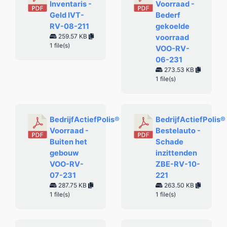
Inventaris -
Voorraad -
Geld IVT-
Bederf
RV-08-211
gekoelde
259.57 KB
voorraad
1 file(s)
VOO-RV-
06-231
273.53 KB
1 file(s)
BedrijfActiefPolis®
BedrijfActiefPolis®
Voorraad -
Bestelauto -
Buiten het
Schade
gebouw
inzittenden
VOO-RV-
ZBE-RV-10-
07-231
221
287.75 KB
263.50 KB
1 file(s)
1 file(s)