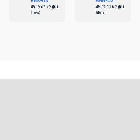
668-03
669-03
18.62 KB
1
27.00 KB
1
file(s)
file(s)