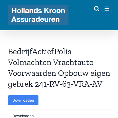
Ga
naar
inhoud
BedrijfActiefPolis
Volmachten Vrachtauto
Voorwaarden Opbouw eigen
gebrek 241-RV-63-VRA-AV
Downloaden
Downloaden
281