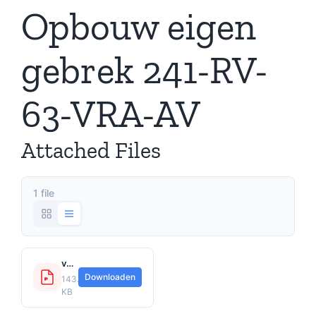
Opbouw eigen
gebrek 241-RV-
63-VRA-AV
Attached Files
1 file
voorwaarden-vrachtauto---opbouw-eigen-gebrek---241-rv-63-vra-av.pdf
Downloaden
143.7
KB