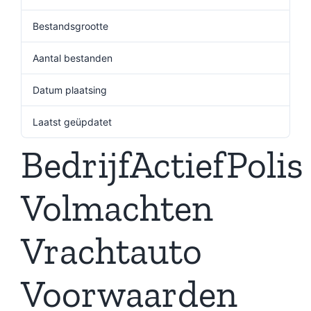
Bestandsgrootte
143.70 KB
Aantal bestanden
1
Datum plaatsing
23 september 2024
Laatst geüpdatet
19 december 2024
BedrijfActiefPolis
Volmachten
Vrachtauto
Voorwaarden