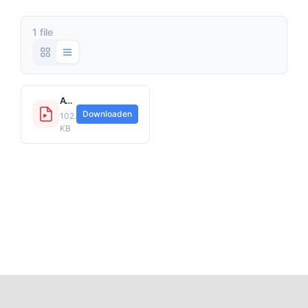
1 file
Avéro Supplement Geldverzekering (VBG 2023-01).pdf
Downloaden
102.84
KB