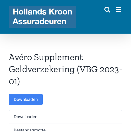
Ga
naar
inhoud
Avéro Supplement
Geldverzekering (VBG 2023-
01)
Downloaden
Downloaden
482
Bestandsgrootte
102.84 KB