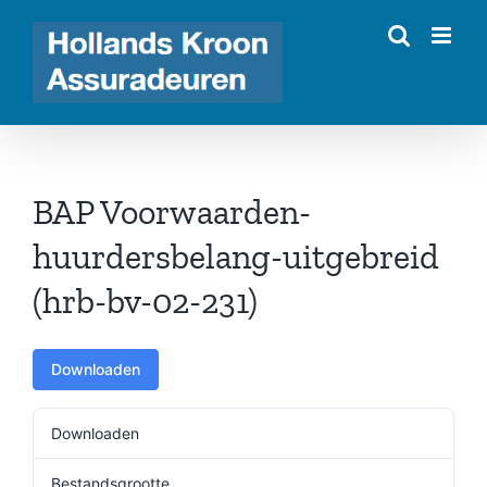
Ga
naar
inhoud
BAP Voorwaarden-
huurdersbelang-uitgebreid
(hrb-bv-02-231)
Downloaden
Downloaden
269
Bestandsgrootte
297.27 KB