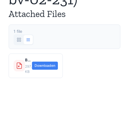
Attached Files
1 file
BAP Voorwaarden-huurdersbelang-uitgebreid (hrb-bv-02-231).pdf
Downloaden
297.27
KB