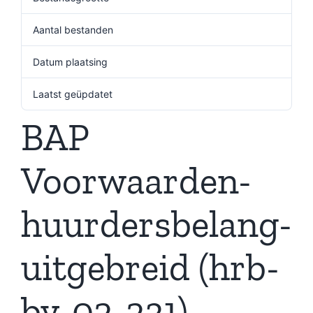
Aantal bestanden
1
Datum plaatsing
5 december 2024
Laatst geüpdatet
5 december 2024
BAP
Voorwaarden-
huurdersbelang-
uitgebreid (hrb-
bv-02-231)