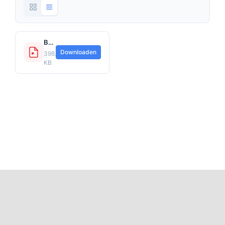
BAP Voorwaarden_inventaris_algemeen (ivt-pv-01-211).pdf
Downloaden
398.52
KB