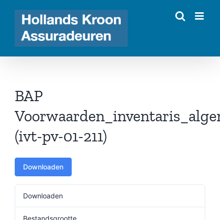
Ga
naar
inhoud
BAP
Voorwaarden_inventaris_alg
(ivt-pv-01-211)
Downloaden
Downloaden
249
Bestandsgrootte
398.52 KB