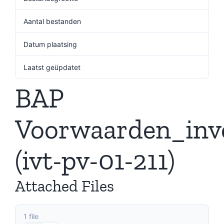
Aantal bestanden
1
Datum plaatsing
5 december 2024
Laatst geüpdatet
5 december 2024
BAP
Voorwaarden_inv
(ivt-pv-01-211)
Attached Files
1 file