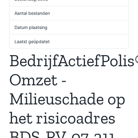
Aantal bestanden
1
Datum plaatsing
23 september 2024
Laatst geüpdatet
19 december 2024
BedrijfActiefPolis
Omzet -
Milieuschade op
het risicoadres
BDS-RV-07-211