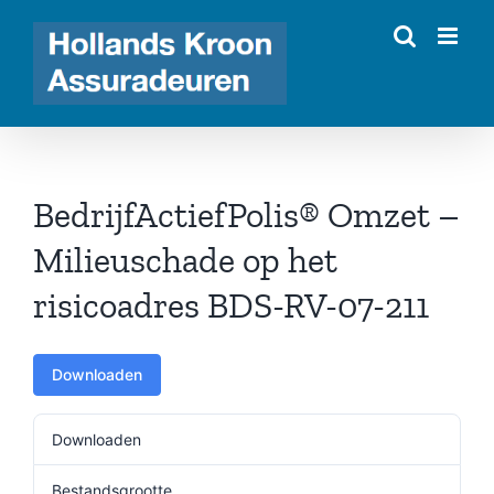
Ga
naar
inhoud
BedrijfActiefPolis® Omzet –
Milieuschade op het
risicoadres BDS-RV-07-211
Downloaden
Downloaden
195
Bestandsgrootte
251.66 KB