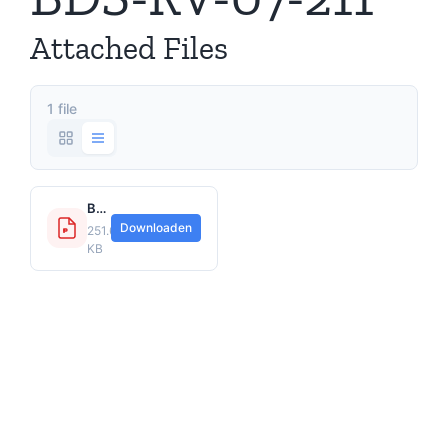
Attached Files
1 file
BDS-RV-07-211.pdf
Downloaden
251.66
KB