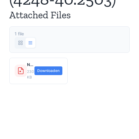
Attached Files
1 file
NN Rechtsbijstand Voorwaarden PB 0000.2503 Algemene voorwaarden (4248-40.2503)-1.pdf
Downloaden
230.05
KB