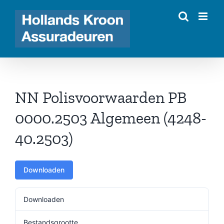
Ga
naar
inhoud
NN Polisvoorwaarden PB
0000.2503 Algemeen (4248-
40.2503)
Downloaden
Downloaden
30
Bestandsgrootte
230.05 KB