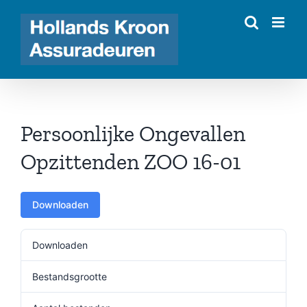
Ga
naar
inhoud
Persoonlijke Ongevallen
Opzittenden ZOO 16-01
Downloaden
Downloaden
318
Bestandsgrootte
161.55 KB