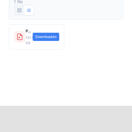
1 file
Persoonlijke Ongevallen Opzittenden ZOO 16-01.pdf
Downloaden
161.55
KB