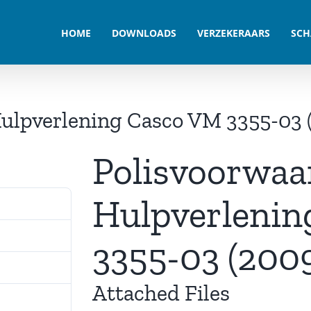
HOME
DOWNLOADS
VERZEKERAARS
SCH
ulpverlening Casco VM 3355-03 
Polisvoorwaa
Hulpverlenin
372
70.10 KB
3355-03 (200
1
Attached Files
december 2024