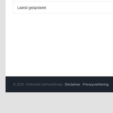
Laatst geüpdatet
© 2025 - Volmacht VerheulGroep -
Disclaimer
-
Privacyverklaring