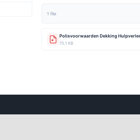
23 januari 2025
1 file
70.1 KB