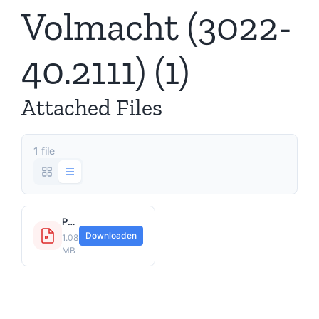
Volmacht (3022-
40.2111) (1)
Attached Files
1 file
Polisvoorwaarden INV100.2111 Dekking Inventaris Volmacht (3022-40.2111) (1).pdf
Downloaden
1.08
MB