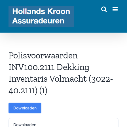
Ga
naar
inhoud
Polisvoorwaarden
INV100.2111 Dekking
Inventaris Volmacht (3022-
40.2111) (1)
Downloaden
Downloaden
221