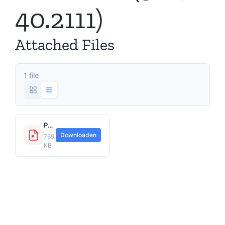
40.2111)
Attached Files
1 file
Polisvoorwaarden TRA100.2111 Goederentransport Volmacht (3017-40.2111).pdf
Downloaden
769.8
KB