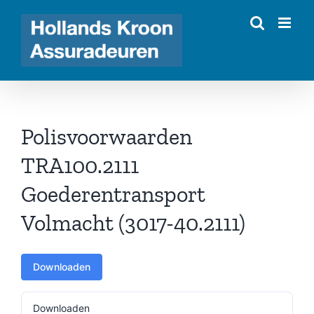
Ga
naar
inhoud
Polisvoorwaarden
TRA100.2111
Goederentransport
Volmacht (3017-40.2111)
Downloaden
Downloaden
192