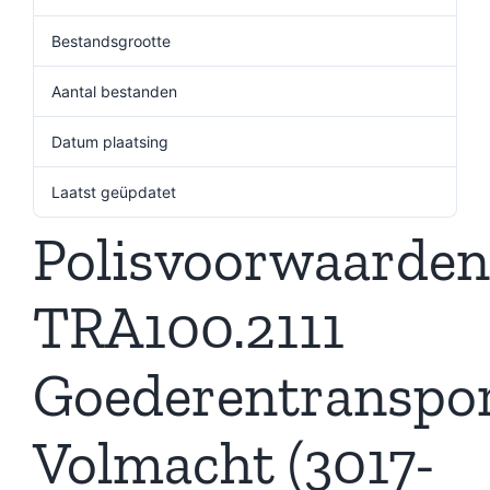
Bestandsgrootte
769.80 KB
Aantal bestanden
1
Datum plaatsing
9 december 2024
Laatst geüpdatet
9 december 2024
Polisvoorwaarden
TRA100.2111
Goederentranspo
Volmacht (3017-