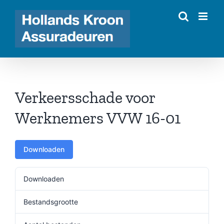
Ga
naar
inhoud
Verkeersschade voor
Werknemers VVW 16-01
Downloaden
Downloaden
439
Bestandsgrootte
143.07 KB