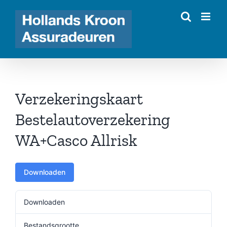
Ga
naar
inhoud
Verzekeringskaart
Bestelautoverzekering
WA+Casco Allrisk
Downloaden
Downloaden
257
Bestandsgrootte
60.15 KB