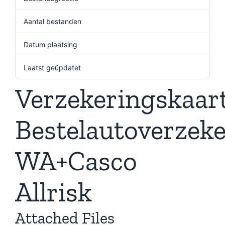
Aantal bestanden
1
Datum plaatsing
11 november 2024
Laatst geüpdatet
11 november 2024
Verzekeringskaar
Bestelautoverzek
WA+Casco
Allrisk
Attached Files