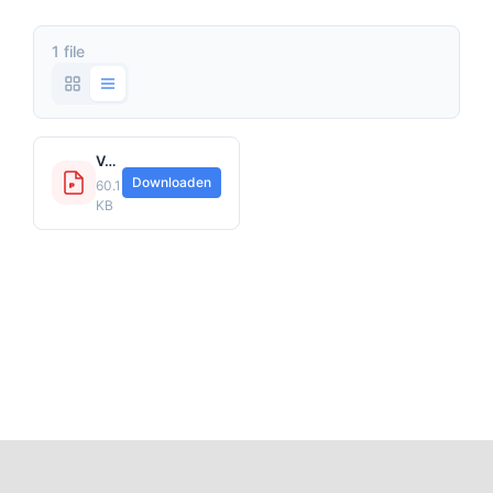
1 file
Verzekeringskaart Bestelautoverzekering WA+Casco Allrisk.pdf
Downloaden
60.15
KB