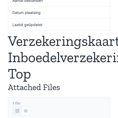
Aantal bestanden
1
Datum plaatsing
11 november 2024
Laatst geüpdatet
11 november 2024
Verzekeringskaar
Inboedelverzeker
Top
Attached Files
1 file