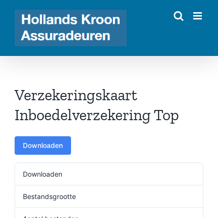
Ga
naar
inhoud
Verzekeringskaart
Inboedelverzekering Top
Downloaden
Downloaden
270
Bestandsgrootte
63.53 KB