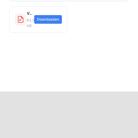
Verzekeringskaart Inboedelverzekering Top.pdf
Downloaden
63.53
KB