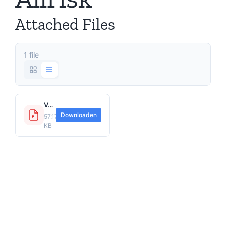
Attached Files
1 file
Verzekeringskaart Oldtimerverzekering Motor WA+Casco Allrisk.pdf
Downloaden
57.17
KB