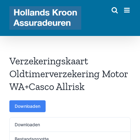
Ga
naar
inhoud
Verzekeringskaart
Oldtimerverzekering Motor
WA+Casco Allrisk
Downloaden
Downloaden
313
Bestandsgrootte
57.17 KB