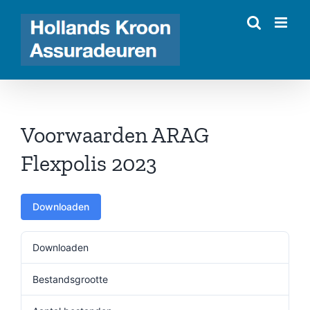
Ga
naar
inhoud
Voorwaarden ARAG
Flexpolis 2023
Downloaden
Downloaden
356
Bestandsgrootte
2.08 MB