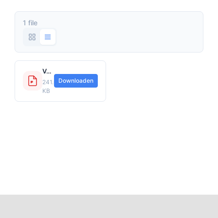
1 file
Voorwaarden Verzekering Aansprakelijkheid VP AS 2022-01.pdf
Downloaden
241.64
KB