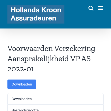
Ga
naar
inhoud
Voorwaarden Verzekering
Aansprakelijkheid VP AS
2022-01
Downloaden
Downloaden
487
Bestandsgrootte
241.64 KB