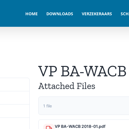
HOME
DOWNLOADS
VERZEKERAARS
SCH
VP BA-WACB 
Attached Files
394
1.39 MB
1 file
1
3 oktober 2024
VP BA-WACB 2018-01.pdf