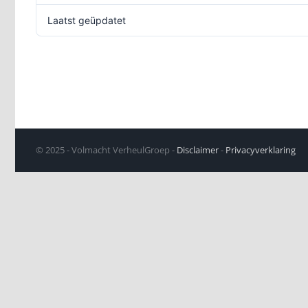
Laatst geüpdatet
© 2025 - Volmacht VerheulGroep -
Disclaimer
-
Privacyverklaring