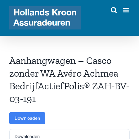
Ga
naar
inhoud
Aanhangwagen – Casco
zonder WA Avéro Achmea
BedrijfActiefPolis® ZAH-BV-
03-191
Downloaden
Downloaden
172