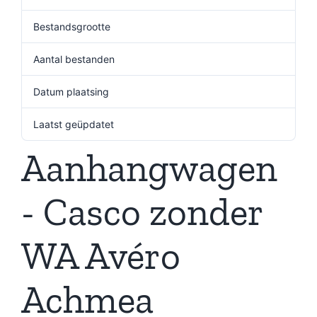
Bestandsgrootte
196.75 KB
Aantal bestanden
1
Datum plaatsing
23 september 2024
Laatst geüpdatet
19 december 2024
Aanhangwagen
- Casco zonder
WA Avéro
Achmea