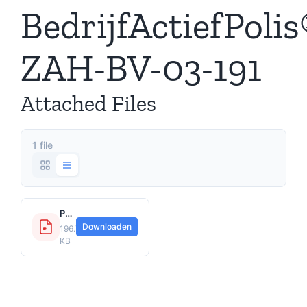
BedrijfActiefPolis
ZAH-BV-03-191
Attached Files
1 file
Polisvoorwaarden_AV247_AVERO_ZAH-BV-03-191.pdf
Downloaden
196.75
KB