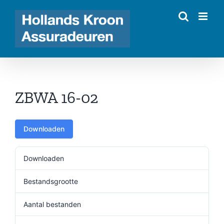
Ga
naar
inhoud
ZBWA 16-02
Downloaden
Downloaden
321
Bestandsgrootte
155.53 KB
Aantal bestanden
1