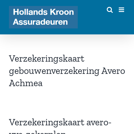
Ga
naar
inhoud
Verzekeringskaart
gebouwenverzekering Avero
Achmea
Verzekeringskaart avero-