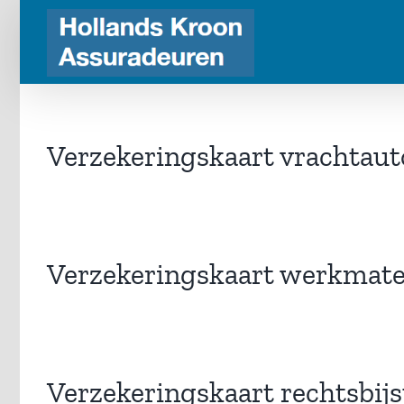
Ga
naar
inhoud
Verzekeringskaart vrachtaut
Verzekeringskaart werkmate
Verzekeringskaart rechtsbij