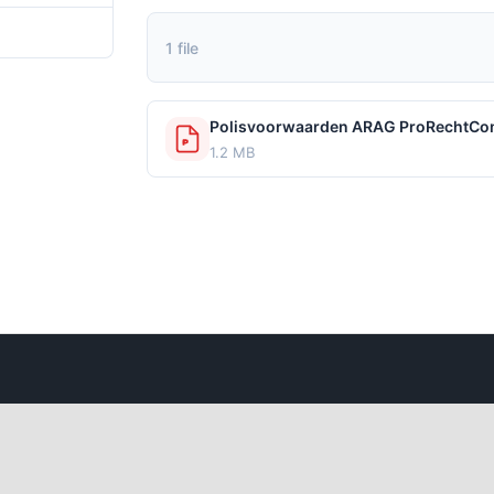
september 2021
1 file
Polisvoorwaarden ARAG ProRechtCom
1.2 MB