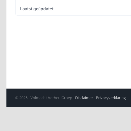
Laatst geüpdatet
10 
© 2025 - Volmacht VerheulGroep -
Disclaimer
-
Privacyverklaring