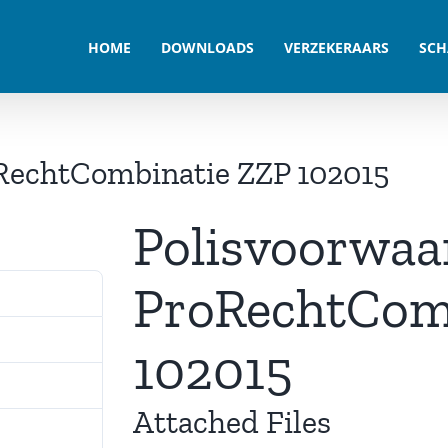
HOME
DOWNLOADS
VERZEKERAARS
SCH
RechtCombinatie ZZP 102015
Polisvoorwa
ProRechtCom
1108
1.20 MB
102015
1
Attached Files
september 2021