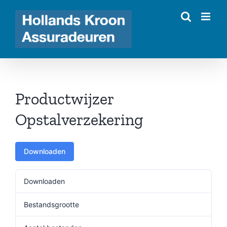
Ga
naar
inhoud
Productwijzer
Opstalverzekering
Downloaden
Downloaden
491
Bestandsgrootte
307.17 KB