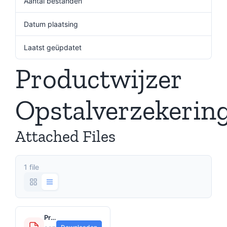
Aantal bestanden
1
Datum plaatsing
29 juli 2021
Laatst geüpdatet
29 juli 2021
Productwijzer
Opstalverzekerin
Attached Files
1 file
Productwijzer_Opstalverzekering.pdf