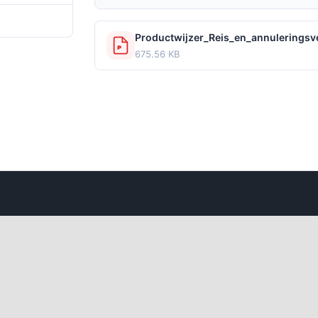
29 juli 2021
Productwijzer_Reis_en_annuleringsv
675.56 KB