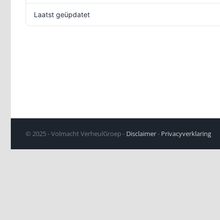
Laatst geüpdatet
© 2025 - Volmacht VerheulGroep -
Disclaimer
-
Privacyverklaring