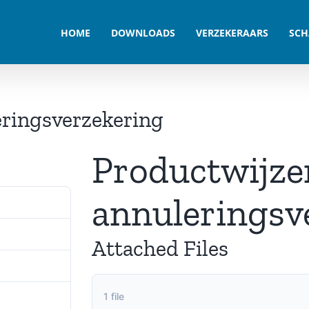
HOME
DOWNLOADS
VERZEKERAARS
SCH
eringsverzekering
Productwijzer
annuleringsv
581
675.56 KB
Attached Files
1
1 file
29 juli 2021