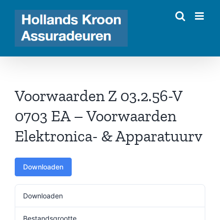
Ga
naar
inhoud
Voorwaarden Z 03.2.56-V
0703 EA – Voorwaarden
Elektronica- & Apparatuurv
Downloaden
Downloaden
838
Bestandsgrootte
119.22 KB